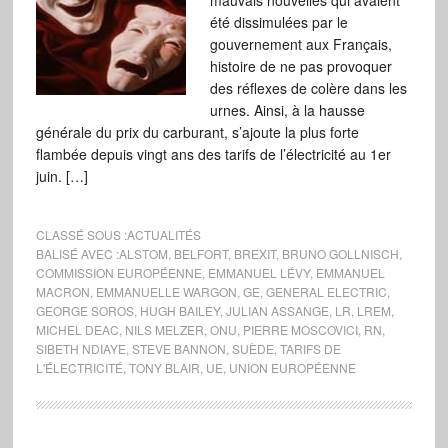
mauvais nouvelles qui avaient
été dissimulées par le
gouvernement aux Français,
histoire de ne pas provoquer
des réflexes de colère dans les
urnes. Ainsi, à la hausse
générale du prix du carburant, s’ajoute la plus forte
flambée depuis vingt ans des tarifs de l’électricité au 1er
juin. […]
CLASSÉ SOUS :
ACTUALITÉS
BALISÉ AVEC :
ALSTOM
,
BELFORT
,
BREXIT
,
BRUNO GOLLNISCH
,
COMMISSION EUROPÉENNE
,
EMMANUEL LÉVY
,
EMMANUEL
MACRON
,
EMMANUELLE WARGON
,
GE
,
GENERAL ELECTRIC
,
GEORGE SOROS
,
HUGH BAILEY
,
JULIAN ASSANGE
,
LR
,
LREM
,
MICHEL DEAC
,
NILS MELZER
,
ONU
,
PIERRE MOSCOVICI
,
RN
,
SIBETH NDIAYE
,
STEVE BANNON
,
SUÈDE
,
TARIFS DE
L'ÉLECTRICITÉ
,
TONY BLAIR
,
UE
,
UNION EUROPÉENNE