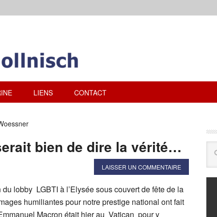
INE
LIENS
CONTACT
 Woessner
rait bien de dire la vérité…
LAISSER UN COMMENTAIRE
 du lobby LGBTI à l’Elysée sous couvert de fête de la
mages humiliantes pour notre prestige national ont fait
Emmanuel Macron était hier au Vatican pour y