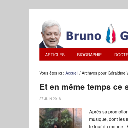
ARTICLES
BIOGRAPHIE
DOCTR
Vous êtes ici :
Accueil
/
Archives pour Géraldine
Et en même temps ce se
27 JUIN 2018
Après sa promotion
musique, dont les i
le tour du monde, 