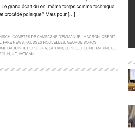
e. Le grand écart du en même temps comme technique
t procédé politique? Mais pour […]
NISCH
,
COMPTES DE CAMPAGNE D'EMMANUEL MACRON
,
CRÉDIT
L
,
FAKE NEWS
,
FAUSSES NOUVELLES
,
GEORGE SOROS
,
UME DAUDIN
,
IL POPULISTA
,
LATRAN
,
LÈPRE
,
LIFELINE
,
MARINE LE
ROLIN
,
UE
,
VATICAN