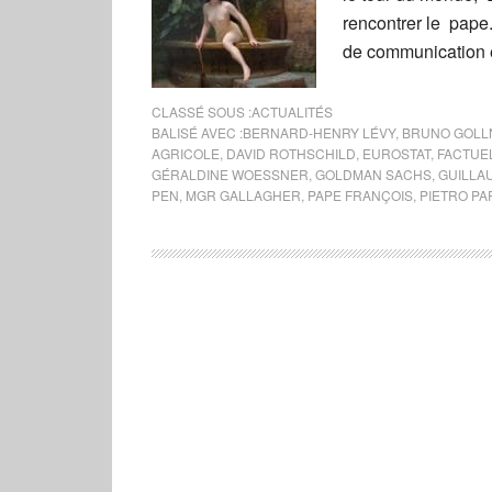
rencontrer le pap
de communication e
CLASSÉ SOUS :
ACTUALITÉS
BALISÉ AVEC :
BERNARD-HENRY LÉVY
,
BRUNO GOLL
AGRICOLE
,
DAVID ROTHSCHILD
,
EUROSTAT
,
FACTUE
GÉRALDINE WOESSNER
,
GOLDMAN SACHS
,
GUILLA
PEN
,
MGR GALLAGHER
,
PAPE FRANÇOIS
,
PIETRO PA