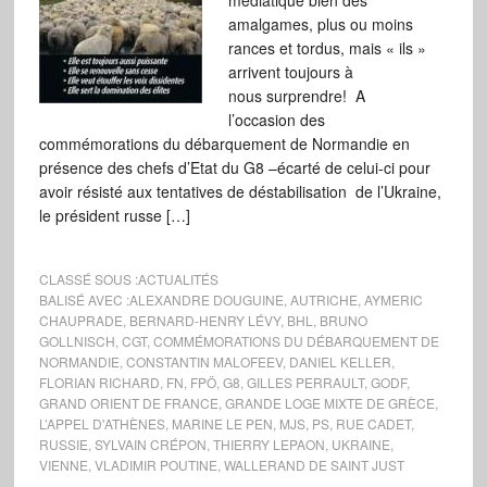
médiatique bien des
amalgames, plus ou moins
rances et tordus, mais « ils »
arrivent toujours à
nous surprendre! A
l’occasion des
commémorations du débarquement de Normandie en
présence des chefs d’Etat du G8 –écarté de celui-ci pour
avoir résisté aux tentatives de déstabilisation de l’Ukraine,
le président russe […]
CLASSÉ SOUS :
ACTUALITÉS
BALISÉ AVEC :
ALEXANDRE DOUGUINE
,
AUTRICHE
,
AYMERIC
CHAUPRADE
,
BERNARD-HENRY LÉVY
,
BHL
,
BRUNO
GOLLNISCH
,
CGT
,
COMMÉMORATIONS DU DÉBARQUEMENT DE
NORMANDIE
,
CONSTANTIN MALOFEEV
,
DANIEL KELLER
,
FLORIAN RICHARD
,
FN
,
FPÖ
,
G8
,
GILLES PERRAULT
,
GODF
,
GRAND ORIENT DE FRANCE
,
GRANDE LOGE MIXTE DE GRÈCE
,
L’APPEL D'ATHÈNES
,
MARINE LE PEN
,
MJS
,
PS
,
RUE CADET
,
RUSSIE
,
SYLVAIN CRÉPON
,
THIERRY LEPAON
,
UKRAINE
,
VIENNE
,
VLADIMIR POUTINE
,
WALLERAND DE SAINT JUST