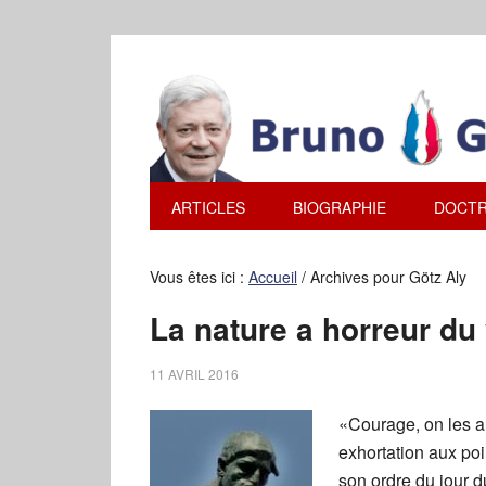
ARTICLES
BIOGRAPHIE
DOCTR
Vous êtes ici :
Accueil
/
Archives pour Götz Aly
La nature a horreur du
11 AVRIL 2016
«Courage, on les au
exhortation aux po
son ordre du jour d