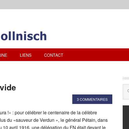
INE
LIENS
CONTACT
 vide
3 COMMENTAIRES
ra !» : pour célébrer le centenaire de la célèbre
ilus du «sauveur de Verdun », le général Pétain, dans
u 10 avril 1916, une délégation du FN était devant le