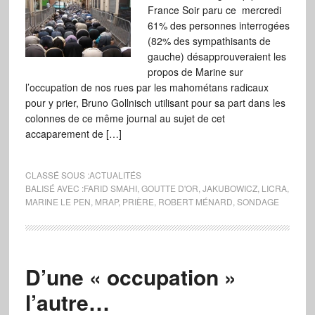
France Soir paru ce mercredi
61% des personnes interrogées
(82% des sympathisants de
gauche) désapprouveraient les
propos de Marine sur
l’occupation de nos rues par les mahométans radicaux
pour y prier, Bruno Gollnisch utilisant pour sa part dans les
colonnes de ce même journal au sujet de cet
accaparement de […]
CLASSÉ SOUS :
ACTUALITÉS
BALISÉ AVEC :
FARID SMAHI
,
GOUTTE D'OR
,
JAKUBOWICZ
,
LICRA
,
MARINE LE PEN
,
MRAP
,
PRIÈRE
,
ROBERT MÉNARD
,
SONDAGE
D’une « occupation »
l’autre…