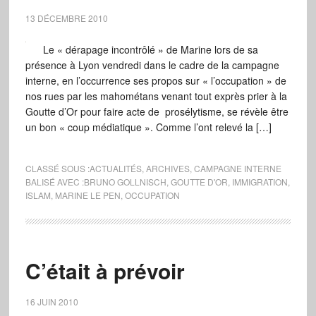
13 DÉCEMBRE 2010
Le « dérapage incontrôlé » de Marine lors de sa
présence à Lyon vendredi dans le cadre de la campagne
interne, en l’occurrence ses propos sur « l’occupation » de
nos rues par les mahométans venant tout exprès prier à la
Goutte d’Or pour faire acte de prosélytisme, se révèle être
un bon « coup médiatique ». Comme l’ont relevé la […]
CLASSÉ SOUS :
ACTUALITÉS
,
ARCHIVES
,
CAMPAGNE INTERNE
BALISÉ AVEC :
BRUNO GOLLNISCH
,
GOUTTE D'OR
,
IMMIGRATION
,
ISLAM
,
MARINE LE PEN
,
OCCUPATION
C’était à prévoir
16 JUIN 2010