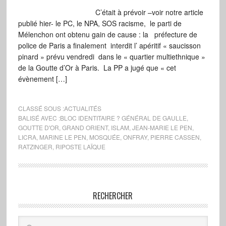
C’était à prévoir –voir notre article
publié hier- le PC, le NPA, SOS racisme, le parti de
Mélenchon ont obtenu gain de cause : la préfecture de
police de Paris a finalement interdit l’ apéritif « saucisson
pinard » prévu vendredi dans le « quartier multiethnique »
de la Goutte d’Or à Paris. La PP a jugé que « cet
évènement […]
CLASSÉ SOUS :
ACTUALITÉS
BALISÉ AVEC :
BLOC IDENTITAIRE ? GÉNÉRAL DE GAULLE
,
GOUTTE D'OR
,
GRAND ORIENT
,
ISLAM
,
JEAN-MARIE LE PEN
,
LICRA
,
MARINE LE PEN
,
MOSQUÉE
,
ONFRAY
,
PIERRE CASSEN
,
RATZINGER
,
RIPOSTE LAÏQUE
RECHERCHER