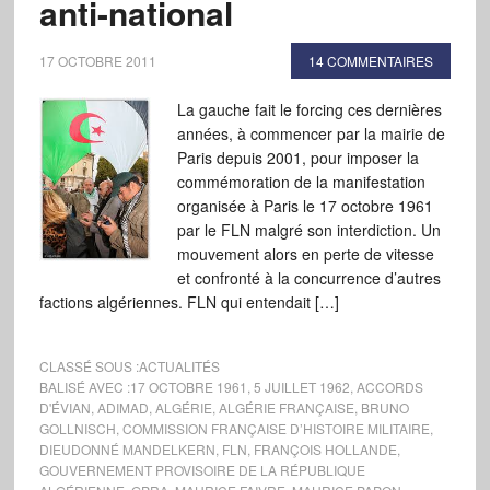
anti-national
17 OCTOBRE 2011
14 COMMENTAIRES
La gauche fait le forcing ces dernières
années, à commencer par la mairie de
Paris depuis 2001, pour imposer la
commémoration de la manifestation
organisée à Paris le 17 octobre 1961
par le FLN malgré son interdiction. Un
mouvement alors en perte de vitesse
et confronté à la concurrence d’autres
factions algériennes. FLN qui entendait […]
CLASSÉ SOUS :
ACTUALITÉS
BALISÉ AVEC :
17 OCTOBRE 1961
,
5 JUILLET 1962
,
ACCORDS
D'ÉVIAN
,
ADIMAD
,
ALGÉRIE
,
ALGÉRIE FRANÇAISE
,
BRUNO
GOLLNISCH
,
COMMISSION FRANÇAISE D’HISTOIRE MILITAIRE
,
DIEUDONNÉ MANDELKERN
,
FLN
,
FRANÇOIS HOLLANDE
,
GOUVERNEMENT PROVISOIRE DE LA RÉPUBLIQUE