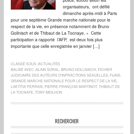
police, 40000 selon les
organisateurs, ont défilé
dimanche après-midi à Paris
pour une septième Grande marche nationale pour le
respect de la vie, en présence notamment de Bruno
Gollnisch et de Thibaut de La Tocnaye. « Cette
participation a rapporté l’AFP, est deux fois plus
importante que celle enregistrée en janvier […]
CLASSÉ SOUS :
ACTUALITÉS
BALISÉ AVEC :
ALAIN SORAL
,
BRUNO GOLLNISCH
,
FICHIER
JUDICIAIRE DES AUTEURS D'INFRACTIONS SEXUELLES
,
FIJAIS
,
GRANDE MARCHE NATIONALE POUR LE RESPECT DE LA VIE
,
LAETITIA PERRAIS
,
PIERRE-FRANÇOIS MARTINOT
,
THIBAUT DE
LA TOCNAYE
,
TONY MEILHON
RECHERCHER