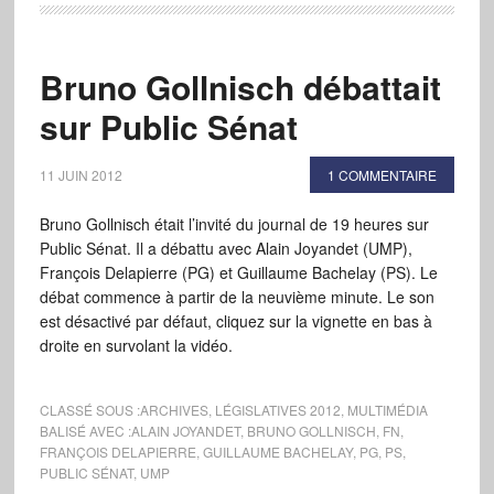
Bruno Gollnisch débattait
sur Public Sénat
11 JUIN 2012
1 COMMENTAIRE
Bruno Gollnisch était l’invité du journal de 19 heures sur
Public Sénat. Il a débattu avec Alain Joyandet (UMP),
François Delapierre (PG) et Guillaume Bachelay (PS). Le
débat commence à partir de la neuvième minute. Le son
est désactivé par défaut, cliquez sur la vignette en bas à
droite en survolant la vidéo.
CLASSÉ SOUS :
ARCHIVES
,
LÉGISLATIVES 2012
,
MULTIMÉDIA
BALISÉ AVEC :
ALAIN JOYANDET
,
BRUNO GOLLNISCH
,
FN
,
FRANÇOIS DELAPIERRE
,
GUILLAUME BACHELAY
,
PG
,
PS
,
PUBLIC SÉNAT
,
UMP