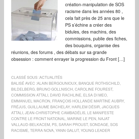
création-manipulation de SOS
racisme dans les années 80 ,
cela fait près de 25 ans que le
PS s’échine a créer des
bidules, des machins, des
commissions, publie des fiches,
des bouquins, organise des
réunions, des forums , des débats sur sa grande
obsession : comment enrayer la progression du Front […]
CLASSÉ SOUS :
ACTUALITÉS
BALISÉ AVEC :
ALAIN BERGOUNIOUX
,
BANQUE ROTHSCHILD
,
BILDELBERG
,
BRUNO GOLLNISCH
,
CAROLINE FOUREST
,
COMMISSION ATTALI
,
DAVID RACHLINE
,
ELSA DI MEO
,
EMMANUEL MACRON
,
FRANÇOIS HOLLANDE MARTINE AUBRY
,
FRÉJUS
,
GUILLAUME BACHELAY
,
HARLEM DÉSIR
,
JACQUES
ATTALI
,
JEAN-CHRISTOPHE CAMBADÉLIS
,
LE MANIFESTE
CONTRE LE FRONT NATIONAL
,
MARINE LE PEN
,
NAJAT
VALLAUD-BELKACEM
,
PS
,
SARAH PROUST
,
SONDAGE
,
SOS
RACISME
,
TERRA NOVA
,
YANN GALUT
,
YOUNG LEADER