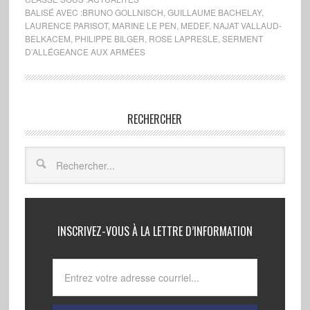
BALISÉ AVEC :
BRUNO GOLLNISCH
,
GUILLAUME BACHELAY
,
LAURENCE PARISOT
,
MARINE LE PEN
,
MEDEF
,
NAJAT VALLAUD-
BELKACEM
,
PHILIPPE BILGER
,
ROSE LAPRESLE
,
SERMENT
D’ALLÉGEANCE AUX ARMÉES
RECHERCHER
INSCRIVEZ-VOUS À LA LETTRE D’INFORMATION