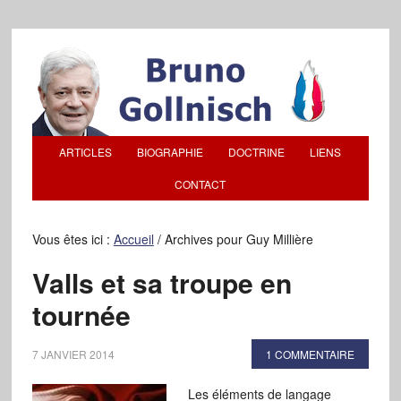
ARTICLES
BIOGRAPHIE
DOCTRINE
LIENS
CONTACT
Vous êtes ici :
Accueil
/
Archives pour Guy Millière
Valls et sa troupe en
tournée
7 JANVIER 2014
1 COMMENTAIRE
Les éléments de langage