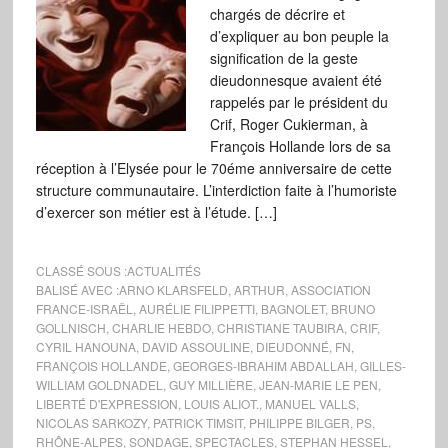
chargés de décrire et
d’expliquer au bon peuple la
signification de la geste
dieudonnesque avaient été
rappelés par le président du
Crif, Roger Cukierman, à
François Hollande lors de sa
réception à l’Elysée pour le 70éme anniversaire de cette
structure communautaire. L’interdiction faite à l’humoriste
d’exercer son métier est à l’étude. […]
CLASSÉ SOUS :
ACTUALITÉS
BALISÉ AVEC :
ARNO KLARSFELD
,
ARTHUR
,
ASSOCIATION
FRANCE-ISRAËL
,
AURÉLIE FILIPPETTI
,
BAGNOLET
,
BRUNO
GOLLNISCH
,
CHARLIE HEBDO
,
CHRISTIANE TAUBIRA
,
CRIF
,
CYRIL HANOUNA
,
DAVID ASSOULINE
,
DIEUDONNÉ
,
FN
,
FRANÇOIS HOLLANDE
,
GEORGES-IBRAHIM ABDALLAH
,
GILLES-
WILLIAM GOLDNADEL
,
GUY MILLIÈRE
,
JEAN-MARIE LE PEN
,
LIBERTÉ D'EXPRESSION
,
LOUIS ALIOT.
,
MANUEL VALLS
,
NICOLAS SARKOZY
,
PATRICK TIMSIT
,
PHILIPPE BILGER
,
PS
,
RHÔNE-ALPES
,
SONDAGE
,
SPECTACLES
,
STEPHAN HESSEL
,