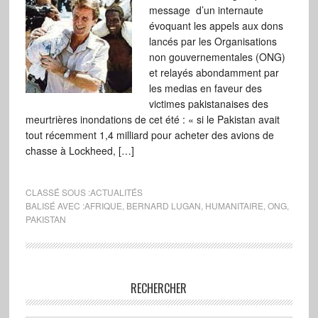
message d’un internaute
évoquant les appels aux dons
lancés par les Organisations
non gouvernementales (ONG)
et relayés abondamment par
les medias en faveur des
victimes pakistanaises des
meurtrières inondations de cet été : « si le Pakistan avait
tout récemment 1,4 milliard pour acheter des avions de
chasse à Lockheed, […]
CLASSÉ SOUS :
ACTUALITÉS
BALISÉ AVEC :
AFRIQUE
,
BERNARD LUGAN
,
HUMANITAIRE
,
ONG
,
PAKISTAN
RECHERCHER