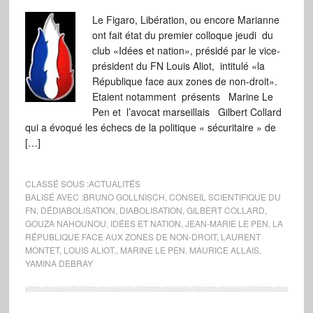
Le Figaro, Libération, ou encore Marianne
ont fait état du premier colloque jeudi du
club «Idées et nation», présidé par le vice-
président du FN Louis Aliot, intitulé «la
République face aux zones de non-droit».
Etaient notamment présents Marine Le
Pen et l’avocat marseillais Gilbert Collard
qui a évoqué les échecs de la politique « sécuritaire » de
[…]
CLASSÉ SOUS :
ACTUALITÉS
BALISÉ AVEC :
BRUNO GOLLNISCH
,
CONSEIL SCIENTIFIQUE DU
FN
,
DÉDIABOLISATION
,
DIABOLISATION
,
GILBERT COLLARD
,
GOUZA NAHOUNOU
,
IDÉES ET NATION
,
JEAN-MARIE LE PEN
,
LA
RÉPUBLIQUE FACE AUX ZONES DE NON-DROIT
,
LAURENT
MONTET
,
LOUIS ALIOT.
,
MARINE LE PEN
,
MAURICE ALLAIS
,
YAMINA DEBRAY