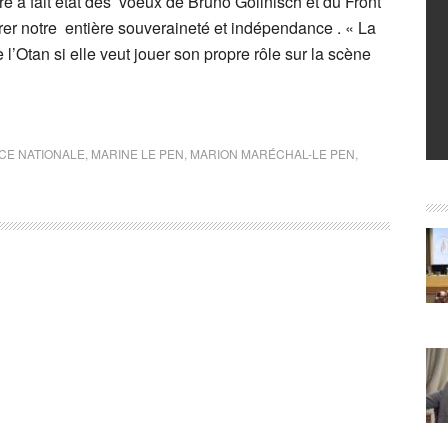
e a fait état des voeux de Bruno Gollnisch et du Front
rer notre entière souveraineté et indépendance . « La
e l’Otan si elle veut jouer son propre rôle sur la scène
CE NATIONALE
,
MARINE LE PEN
,
MARION MARÉCHAL-LE PEN
,