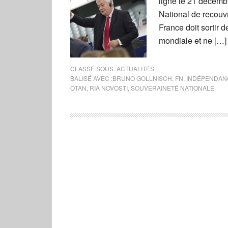
ligne le 21 décembr
National de recouv
France doit sortir d
mondiale et ne […]
CLASSÉ SOUS :
ACTUALITÉS
BALISÉ AVEC :
BRUNO GOLLNISCH
,
FN
,
INDÉPENDAN
OTAN
,
RIA NOVOSTI
,
SOUVERAINETÉ NATIONALE