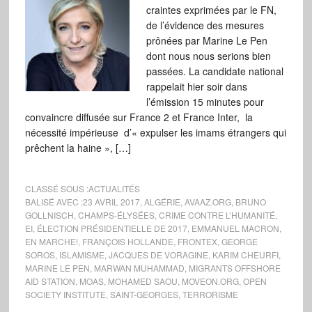
craintes exprimées par le FN,
de l’évidence des mesures
prônées par Marine Le Pen
dont nous nous serions bien
passées. La candidate national
rappelait hier soir dans
l’émission 15 minutes pour
convaincre diffusée sur France 2 et France Inter, la
nécessité impérieuse d’« expulser les imams étrangers qui
prêchent la haine », […]
CLASSÉ SOUS :
ACTUALITÉS
BALISÉ AVEC :
23 AVRIL 2017
,
ALGÉRIE
,
AVAAZ.ORG
,
BRUNO
GOLLNISCH
,
CHAMPS-ÉLYSÉES
,
CRIME CONTRE L’HUMANITÉ
,
EI
,
ÉLECTION PRÉSIDENTIELLE DE 2017
,
EMMANUEL MACRON
,
EN MARCHE!
,
FRANÇOIS HOLLANDE
,
FRONTEX
,
GEORGE
SOROS
,
ISLAMISME
,
JACQUES DE VORAGINE
,
KARIM CHEURFI
,
MARINE LE PEN
,
MARWAN MUHAMMAD
,
MIGRANTS OFFSHORE
AID STATION
,
MOAS
,
MOHAMED SAOU
,
MOVEON.ORG
,
OPEN
SOCIETY INSTITUTE
,
SAINT-GEORGES
,
TERRORISME