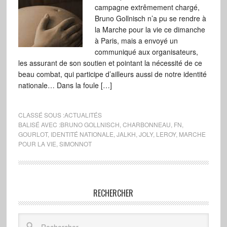
campagne extrêmement chargé,
Bruno Gollnisch n’a pu se rendre à
la Marche pour la vie ce dimanche
à Paris, mais a envoyé un
communiqué aux organisateurs,
les assurant de son soutien et pointant la nécessité de ce
beau combat, qui participe d’ailleurs aussi de notre identité
nationale… Dans la foule […]
CLASSÉ SOUS :
ACTUALITÉS
BALISÉ AVEC :
BRUNO GOLLNISCH
,
CHARBONNEAU
,
FN
,
GOURLOT
,
IDENTITÉ NATIONALE
,
JALKH
,
JOLY
,
LEROY
,
MARCHE
POUR LA VIE
,
SIMONNOT
RECHERCHER