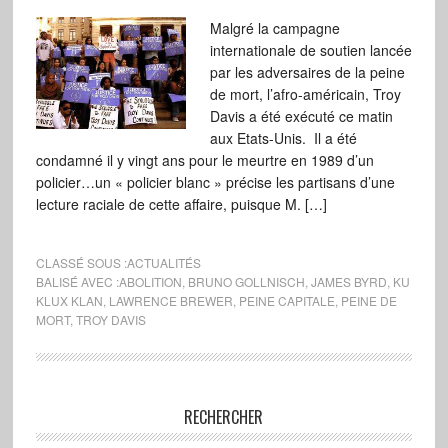
Malgré la campagne
internationale de soutien lancée
par les adversaires de la peine
de mort, l’afro-américain, Troy
Davis a été exécuté ce matin
aux Etats-Unis. Il a été
condamné il y vingt ans pour le meurtre en 1989 d’un
policier…un « policier blanc » précise les partisans d’une
lecture raciale de cette affaire, puisque M. […]
CLASSÉ SOUS :
ACTUALITÉS
BALISÉ AVEC :
ABOLITION
,
BRUNO GOLLNISCH
,
JAMES BYRD
,
KU
KLUX KLAN
,
LAWRENCE BREWER
,
PEINE CAPITALE
,
PEINE DE
MORT
,
TROY DAVIS
RECHERCHER