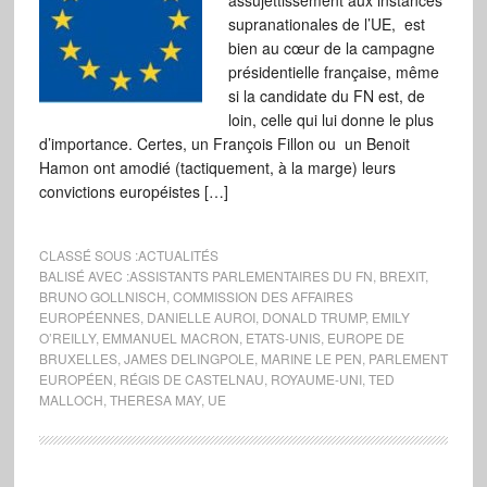
assujettissement aux instances
supranationales de l’UE, est
bien au cœur de la campagne
présidentielle française, même
si la candidate du FN est, de
loin, celle qui lui donne le plus
d’importance. Certes, un François Fillon ou un Benoit
Hamon ont amodié (tactiquement, à la marge) leurs
convictions européistes […]
CLASSÉ SOUS :
ACTUALITÉS
BALISÉ AVEC :
ASSISTANTS PARLEMENTAIRES DU FN
,
BREXIT
,
BRUNO GOLLNISCH
,
COMMISSION DES AFFAIRES
EUROPÉENNES
,
DANIELLE AUROI
,
DONALD TRUMP
,
EMILY
O’REILLY
,
EMMANUEL MACRON
,
ETATS-UNIS
,
EUROPE DE
BRUXELLES
,
JAMES DELINGPOLE
,
MARINE LE PEN
,
PARLEMENT
EUROPÉEN
,
RÉGIS DE CASTELNAU
,
ROYAUME-UNI
,
TED
MALLOCH
,
THERESA MAY
,
UE