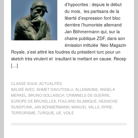
d’hypocrites : depuis le début
du mois, les partisans de la
liberté d’expression font bloc
derrière l’humoriste allemand
Jan Böhmermann qui, sur la
chaine publique ZDF, dans son
émission intitulée Neo Magazin
Royale, s’est attiré les foudres du président turc pour un
sketch très virulent et insultant le mettant en cause. Recep
[…]
CLASSÉ SOUS :
ACTUALITÉS
BALISÉ AVEC :
AHMET DAVUTOGLU
,
ALLEMAGNE
,
ANGELA
MERKEL
,
BRUNO GOLLNISCH
,
CRIMINELS DE GUERRE
,
EUROPE DE BRUXELLES
,
FOULARD ISLAMIQUE
,
HESSICHE
RUNDFUNK
,
JAN BÖHMERMANN
,
MANUEL VALLS
,
SYRIE
,
TERRORISME
,
TURQUIE
,
UE
,
VOILE