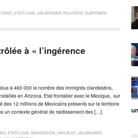
,
CRISE
,
ETATS-UNIS
,
JAN BREWER
,
PAUVRETÉ
,
SUBPRIMES
rôlée à « l’ingérence
alue à 460 000 le nombre des immigrés clandestins,
nstallés en Arizona, Etat frontalier avec le Mexique, sur
ié des 12 millions de Mexicains présents sur le territoire
un
ans un contexte général de raidissement des […]
INS
,
ETATS-UNIS
,
IMMIGRATION
,
IVAN BLOT
,
JAN BREWER
,