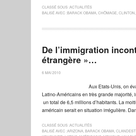
CLASSÉ SOUS :
ACTUALITÉS
BALISÉ AVEC :
BARACK OBAMA
,
CHÔMAGE
,
CLINTON
De l’immigration incont
étrangère »…
6 MAI 2010
Aux Etats-Unis, on év
Latino-Américains en très grande majorité, i
un total de 6,5 millions d’habitants. La moit
américain serait en situation irrégulière. D
CLASSÉ SOUS :
ACTUALITÉS
BALISÉ AVEC :
ARIZONA
,
BARACK OBAMA
,
CLANDEST