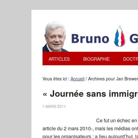
ARTICLES
BIOGRAPHIE
DOCTR
Vous êtes ici :
Accueil
/
Archives pour Jan Brewe
« Journée sans immigr
1 MARS 2011
Ce fut un échec en 
article du 2 mars 2010-, mais les médias on
pour les organisateurs : a lieu aujourd’hui