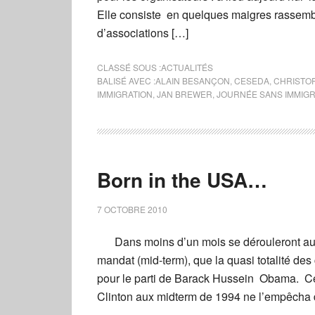
Elle consiste en quelques maigres rassemb
d’associations […]
CLASSÉ SOUS :
ACTUALITÉS
BALISÉ AVEC :
ALAIN BESANÇON
,
CESEDA
,
CHRISTO
IMMIGRATION
,
JAN BREWER
,
JOURNÉE SANS IMMIG
Born in the USA…
7 OCTOBRE 2010
Dans moins d’un mois se dérouleront aux 
mandat (mid-term), que la quasi totalité d
pour le parti de Barack Hussein Obama. Cer
Clinton aux midterm de 1994 ne l’empêcha d’