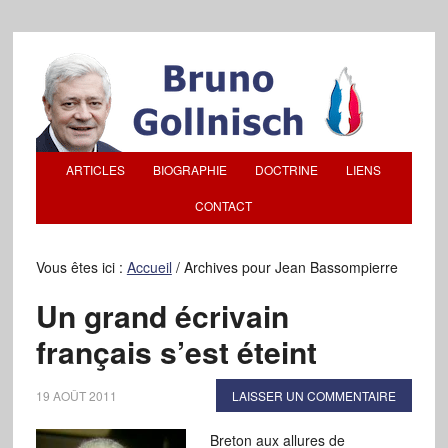
ARTICLES
BIOGRAPHIE
DOCTRINE
LIENS
CONTACT
Vous êtes ici :
Accueil
/
Archives pour Jean Bassompierre
Un grand écrivain
français s’est éteint
19 AOÛT 2011
LAISSER UN COMMENTAIRE
Breton aux allures de