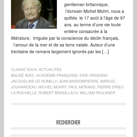
gentleman britannique,
l’écrivain Michel Mohrt, nous a
quittés le 17 août à l’âge de 97
ans, au terme d’une vie toute
entière consacrée à la
littérature, irriguée par la conscience du déclin français,
l’amour de la mer et de sa terre natale. Auteur d’une
trentaine de romans largement ignorés par les […]
CLASSÉ SOUS :
ACTUALITÉS
BALISÉ AVEC :
ACADÉMIE FRANÇAISE
,
ERIK ORSENNA
,
JACQUELINE DE ROMILLY
,
JEAN BASSOMPIERRE
,
MARCEL
JOUHANDEAU
,
MICHEL MOHRT
,
PAUL MORAND
,
PIERRE DRIEU
LA ROCHELLE
,
ROBERT BRASILLACH
,
WILLIAM FAULKNER
RECHERCHER