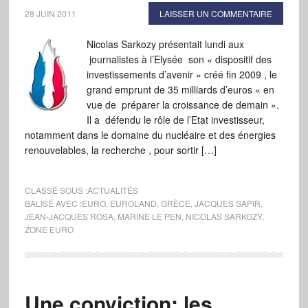
28 JUIN 2011
LAISSER UN COMMENTAIRE
Nicolas Sarkozy présentait lundi aux
journalistes à l’Elysée son « dispositif des
investissements d’avenir » créé fin 2009 , le
grand emprunt de 35 milliards d’euros « en
vue de préparer la croissance de demain ».
Il a défendu le rôle de l’Etat investisseur,
notamment dans le domaine du nucléaire et des énergies
renouvelables, la recherche , pour sortir […]
CLASSÉ SOUS :
ACTUALITÉS
BALISÉ AVEC :
EURO
,
EUROLAND
,
GRÈCE
,
JACQUES SAPIR
,
JEAN-JACQUES ROSA
,
MARINE LE PEN
,
NICOLAS SARKOZY
,
ZONE EURO
Une conviction: les