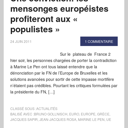
mensonges européistes
profiteront aux «
populistes »
24 JUIN 2011
1 COMMENTAIRE
Sur le plateau de France 2
hier soir, les personnes chargées de porter la contradiction
à Marine Le Pen ont tous laissé entendre que la
dénonciation par le FN de l’Europe de Bruxelles et les
solutions avancées pour sortir de cette impasse mortifère
n’étaient pas crédibles. Pourtant les critiques formulées par
la présidente du FN, […]
CLASSÉ SOUS :
ACTUALITÉS
BALISÉ AVEC :
BRUNO GOLLNISCH
,
EURO
,
EUROPE
,
GRÈCE
,
JACQUES SAPIR
,
JEAN-JACQUES ROSA
,
MARINE LE PEN
,
UE