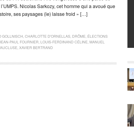
 l’UMPS. Nicolas Sarkozy, cet homme qui a avoué que
toire, ses paysages (le) laisse froid » […]
 GOLLNISCH
,
CHARLOTTE D'ORNELLAS
,
DRÔME
,
ÉLECTIONS
JEAN-PAUL FOURNIER
,
LOUIS-FERDINAND CÉLINE
,
MANUEL
VAUCLUSE
,
XAVIER BERTRAND