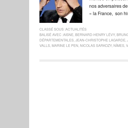
nos adversaires de
« la France, son his
CLASSÉ SOUS :
ACTUALITÉS
BALISÉ AVEC :
AISNE
,
BERNARD-HENRY LÉVY
,
BRUNO
DÉPARTEMENTALES
,
JEAN-CHRISTOPHE LAGARDE
,
VALLS
,
MARINE LE PEN
,
NICOLAS SARKOZY
,
NÎMES
,