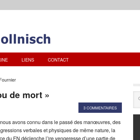
INE
LIENS
CONTACT
Fournier
ou de mort »
3 COMMENTAIRES
 et nous avons connu dans le passé des manœuvres, des
 agressions verbales et physiques de même nature, la
e du FN déclenche l’ire vengeresse d’une partie de