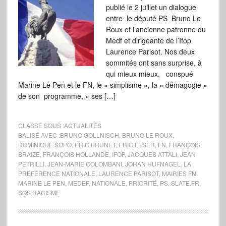
publié le 2 juillet un dialogue
entre le député PS Bruno Le
Roux et l’ancienne patronne du
Medf et dirigeante de l’Ifop
Laurence Parisot. Nos deux
sommités ont sans surprise, à
qui mieux mieux, conspué
Marine Le Pen et le FN, le « simplisme », la « démagogie »
de son programme, « ses […]
CLASSÉ SOUS :
ACTUALITÉS
BALISÉ AVEC :
BRUNO GOLLNISCH
,
BRUNO LE ROUX
,
DOMINIQUE SOPO
,
ERIC BRUNET
,
ÉRIC LESER
,
FN
,
FRANÇOIS
BRAIZE
,
FRANÇOIS HOLLANDE
,
IFOP
,
JACQUES ATTALI
,
JEAN
PETRILLI
,
JEAN-MARIE COLOMBANI
,
JOHAN HUFNAGEL
,
LA
PRÉFÉRENCE NATIONALE
,
LAURENCE PARISOT
,
MAIRIES FN
,
MARINE LE PEN
,
MEDEF
,
NATIONALE
,
PRIORITÉ
,
PS
,
SLATE.FR
,
SOS RACISME