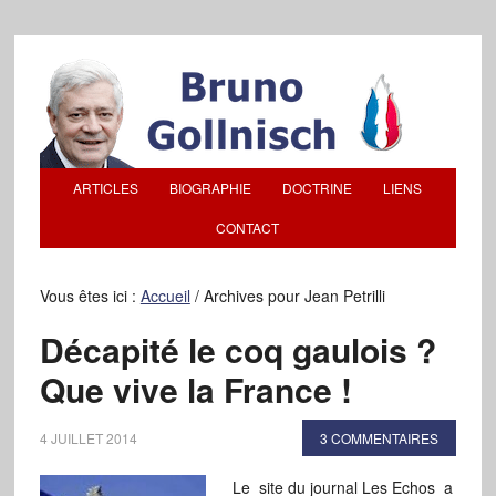
ARTICLES
BIOGRAPHIE
DOCTRINE
LIENS
CONTACT
Vous êtes ici :
Accueil
/
Archives pour Jean Petrilli
Décapité le coq gaulois ?
Que vive la France !
4 JUILLET 2014
3 COMMENTAIRES
Le site du journal Les Echos a