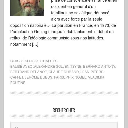
prise de conscience en France et en
occident en général d’un
totalitarisme soviétique dénoncé
alors avec force par la seule
opposition nationale… La parution en France, en 1973, de
L’archipel du Goulag marque indubitablement le début du
reflux de l’idéologie communiste sous nos latitudes,
notamment […]
CLASSÉ SOUS :
ACTUALITÉS
BALISÉ AVEC :
ALEXANDRE SOLJENITSYNE
,
BERNARD ANTONY
,
BERTRAND DELANOË
,
CLAUDE DURAND
,
JEAN-PIERRE
CAFFET
,
JÉRÔME DUBUS
,
PARIS
,
PRIX NOBEL
,
VLADIMIR
POUTINE
RECHERCHER