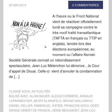
20 MAI 2015
2 COMMENTAIRES
A l’heure ou le Front National
vient de réactiver officiellement
lundi sa campagne contre le
très nocif traité transatlantique
(TAFTA en français ou TTIP en
anglais), lancée lors des
élections européennes; au
moment ou l’affaire Kerviel-
Société Générale connait un rebondissement
spectaculaire, Jean-Luc Mélenchon lui dénonce…la Cour
d’appel de Douai. Celle-ci vient d’annuler la condamnation
de […]
CLASSÉ SOUS :
ACTUALITÉS
BALISÉ AVEC :
ALAIN BAUER
,
ALEXIS CORBIÈRE
,
ARNAUD
LEPARMENTIER
,
BEATE KLARSFELD
,
BRUNO GOLLNISCH
,
DANIEL KELLER
,
EMMANUEL RATIER
,
FRANÇOIS KOCH
,
GODF
,
GRAND ORIENT DE FRANCE
,
HÉNIN-BEAUMONT
,
JEAN-LUC