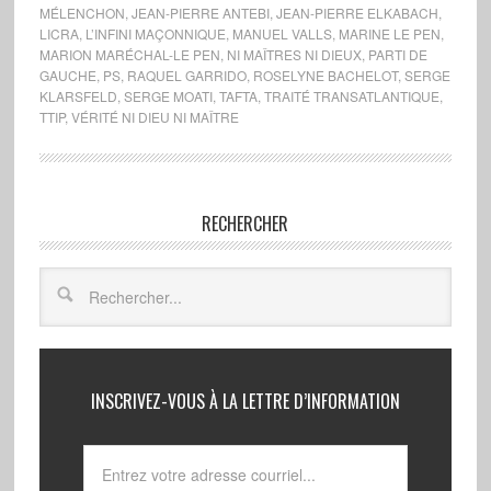
MÉLENCHON
,
JEAN-PIERRE ANTEBI
,
JEAN-PIERRE ELKABACH
,
LICRA
,
L’INFINI MAÇONNIQUE
,
MANUEL VALLS
,
MARINE LE PEN
,
MARION MARÉCHAL-LE PEN
,
NI MAÎTRES NI DIEUX
,
PARTI DE
GAUCHE
,
PS
,
RAQUEL GARRIDO
,
ROSELYNE BACHELOT
,
SERGE
KLARSFELD
,
SERGE MOATI
,
TAFTA
,
TRAITÉ TRANSATLANTIQUE
,
TTIP
,
VÉRITÉ NI DIEU NI MAÎTRE
RECHERCHER
INSCRIVEZ-VOUS À LA LETTRE D’INFORMATION