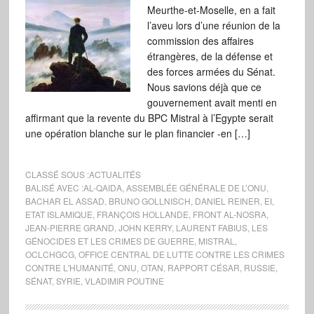
Meurthe-et-Moselle, en a fait
l’aveu lors d’une réunion de la
commission des affaires
étrangères, de la défense et
des forces armées du Sénat.
Nous savions déjà que ce
gouvernement avait menti en
affirmant que la revente du BPC Mistral à l’Egypte serait
une opération blanche sur le plan financier -en […]
CLASSÉ SOUS :
ACTUALITÉS
BALISÉ AVEC :
AL-QAIDA
,
ASSEMBLÉE GÉNÉRALE DE L’ONU
,
BACHAR EL ASSAD
,
BRUNO GOLLNISCH
,
DANIEL REINER
,
EI
,
ETAT ISLAMIQUE
,
FRANÇOIS HOLLANDE
,
FRONT AL-NOSRA
,
JEAN-PIERRE GRAND
,
JOHN KERRY
,
LAURENT FABIUS
,
LES
GÉNOCIDES ET LES CRIMES DE GUERRE
,
MISTRAL
,
OCLCHGCG
,
OFFICE CENTRAL DE LUTTE CONTRE LES CRIMES
CONTRE L'HUMANITÉ
,
ONU
,
OTAN
,
RAPPORT CÉSAR
,
RUSSIE
,
SÉNAT
,
SYRIE
,
VLADIMIR POUTINE