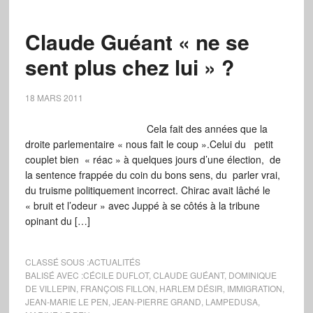
Claude Guéant « ne se
sent plus chez lui » ?
18 MARS 2011
Cela fait des années que la
droite parlementaire « nous fait le coup ».Celui du petit
couplet bien « réac » à quelques jours d’une élection, de
la sentence frappée du coin du bons sens, du parler vrai,
du truisme politiquement incorrect. Chirac avait lâché le
« bruit et l’odeur » avec Juppé à se côtés à la tribune
opinant du […]
CLASSÉ SOUS :
ACTUALITÉS
BALISÉ AVEC :
CÉCILE DUFLOT
,
CLAUDE GUÉANT
,
DOMINIQUE
DE VILLEPIN
,
FRANÇOIS FILLON
,
HARLEM DÉSIR
,
IMMIGRATION
,
JEAN-MARIE LE PEN
,
JEAN-PIERRE GRAND
,
LAMPEDUSA
,