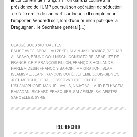
le concurrent de François Fillon dans la course à la
présidence de l’UMP poursuit son opération de séduction
de l’aile droite de son parti sur laquelle il compte pour
l’emporter. Vendredi soir, lors d’une réunion publique à
Draguignan, le Secrétaire général […]
CLASSÉ SOUS :
ACTUALITÉS
BALISÉ AVEC :
ABDALLAH ZEKRI
,
ALAIN JAKUBOWICZ
,
BACHAR
AL-ASSAD
,
BRUNO GOLLNISCH
,
CONSISTOIRE ISRAÉLITE DE
FRANCE
,
CRIF
,
FRANÇOIS FILLON
,
FRANÇOIS HOLLANDE
,
HARLEM DÉSIR FRANÇOIS BAROIN
,
IMMIGRATION
,
ISLAM
,
ISLAMISME
,
JEAN-FRANÇOIS COPÉ
,
JÉRÉMIE LOUIS-SIDNEY
,
JOËL MERGUI
,
LICRA
,
LOBSERVATOIRE CONTRE
L'ISLAMOPHOBIE
,
MANUEL VALLS
,
NAJAT VALLAUD-BELKACEM
,
RAMADAN
,
RICHARD PRASQUIER
,
SALAFISME
,
SALAFISTES
,
SARCELLES
,
SYRIE
RECHERCHER