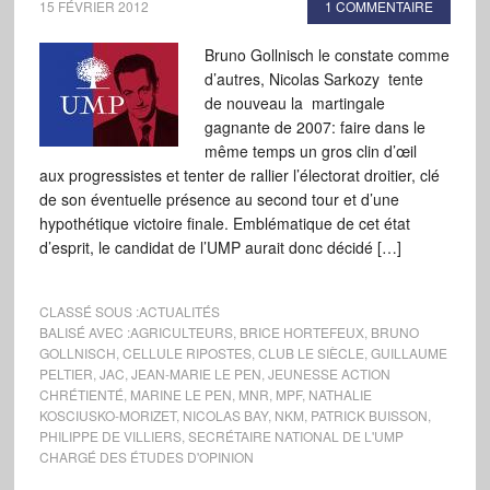
15 FÉVRIER 2012
1 COMMENTAIRE
Bruno Gollnisch le constate comme
d’autres, Nicolas Sarkozy tente
de nouveau la martingale
gagnante de 2007: faire dans le
même temps un gros clin d’œil
aux progressistes et tenter de rallier l’électorat droitier, clé
de son éventuelle présence au second tour et d’une
hypothétique victoire finale. Emblématique de cet état
d’esprit, le candidat de l’UMP aurait donc décidé […]
CLASSÉ SOUS :
ACTUALITÉS
BALISÉ AVEC :
AGRICULTEURS
,
BRICE HORTEFEUX
,
BRUNO
GOLLNISCH
,
CELLULE RIPOSTES
,
CLUB LE SIÈCLE
,
GUILLAUME
PELTIER
,
JAC
,
JEAN-MARIE LE PEN
,
JEUNESSE ACTION
CHRÉTIENTÉ
,
MARINE LE PEN
,
MNR
,
MPF
,
NATHALIE
KOSCIUSKO-MORIZET
,
NICOLAS BAY
,
NKM
,
PATRICK BUISSON
,
PHILIPPE DE VILLIERS
,
SECRÉTAIRE NATIONAL DE L'UMP
CHARGÉ DES ÉTUDES D'OPINION