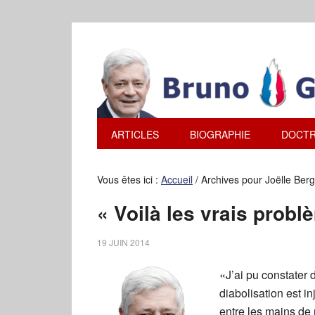
ARTICLES
BIOGRAPHIE
DOCTR
Vous êtes ici :
Accueil
/
Archives pour Joëlle Ber
« Voilà les vrais probl
19 JUIN 2014
«J’ai pu constater 
diabolisation est i
entre les mains de