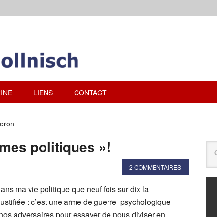
INE
LIENS
CONTACT
geron
èmes politiques »!
2 COMMENTAIRES
dans ma vie politique que neuf fois sur dix la
njustifiée : c’est une arme de guerre psychologique
 nos adversaires pour essayer de nous diviser en