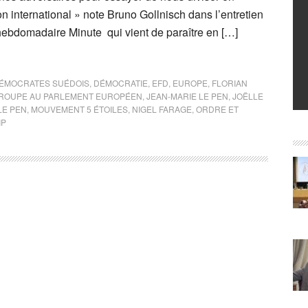
lon international » note Bruno Gollnisch dans l’entretien
’hebdomadaire Minute qui vient de paraître en […]
ÉMOCRATES SUÉDOIS
,
DÉMOCRATIE
,
EFD
,
EUROPE
,
FLORIAN
ROUPE AU PARLEMENT EUROPÉEN
,
JEAN-MARIE LE PEN
,
JOËLLE
LE PEN
,
MOUVEMENT 5 ÉTOILES
,
NIGEL FARAGE
,
ORDRE ET
IP