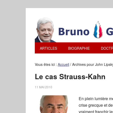
ARTICLES
BIOGRAPHIE
DOCTR
Vous êtes ici :
Accueil
/
Archives pour John Lipsk
Le cas Strauss-Kahn
11 MAI 2010
En plein lumière m
crise grecque et d
vraiment franchir l