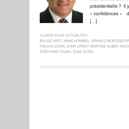
présidentielle ? Il
« confidences » d
[…]
CLASSÉ SOUS :
ACTUALITÉS
BALISÉ AVEC :
ANNE HOMMEL
,
ARNAUD MONTEBOU
FINCHELSTEIN
,
JOHN LIPSKY
,
MARTINE AUBRY
,
NICO
STÉPHANE FOUKS
,
ZONE EURO