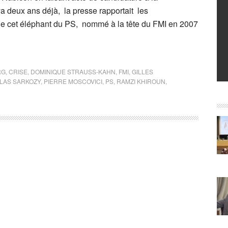
 ya deux ans déjà, la presse rapportait les
e cet éléphant du PS, nommé à la tête du FMI en 2007
RG
,
CRISE
,
DOMINIQUE STRAUSS-KAHN
,
FMI
,
GILLES
LAS SARKOZY
,
PIERRE MOSCOVICI
,
PS
,
RAMZI KHIROUN
,