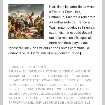
Hier, dans le cadre de sa visite
d’Etat aux Etats-Unis,
Emmanuel Macron a rencontré
à l’ambassade de France à
Washington quelques Français
expatriés. Il a évoqué devant
eux « la relation très spéciale
entre nos deux pays » qui
reposerait sur « des valeurs et des rêves communs, la
démocratie, la liberté individuelle, l’ouverture de […]
CLASSÉ SOUS :
ACTUALITÉS
BALISÉ AVEC :
CHINE
,
CHRISTOPHE DELOIRE
,
CLASSEMENT
MONDIAL DE LA LIBERTÉ DE LA PRESSE
,
CORÉE DU NORD
,
DÉPARTEMENT D’ETAT
,
DONALD TRUMP
,
DROITS DE L'HOMME
,
EGYPTE
,
EMMNUEL MACRON
,
ETATS-UNIS
,
EUROPE DE
BRUXELLES
,
HRW
,
HUMAN RIGHTS WATCH
,
IRAN
,
JEAN-LUC
MÉLENCHON
,
JOHN SULLIVAN
,
JOSEPH SDTALINE
,
LAURENT
WAUQUIEZ
,
LFI
,
LIBERTÉ DE LA PRESSE
,
LR
,
MALTE
,
NORVÈGE
,
RAPPORT ANNUEL SUR LES DROITS DE L'HOMME DANS LE