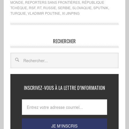
MONDE
,
REPORTERS SANS FRONTIÈRES
,
RÉPUBLIQUE
TCHÈQUE
,
RSF
,
RT
,
RUSSIE
,
SERBIE
,
SLOVAQUIE
,
SPUTNIK
,
TURQUIE
,
VLADIMIR POUTINE
,
XI JINPING
RECHERCHER
INSCRIVEZ-VOUS À LA LETTRE D’INFORMATION