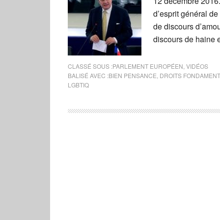
12 décembre 2016. 
d’esprit général de 
de discours d’amour
discours de haine 
CLASSÉ SOUS :
PARLEMENT EUROPÉEN
,
VIDÉOS
BALISÉ AVEC :
BIEN PENSANCE
,
DROITS FONDAMEN
LGBTIQ