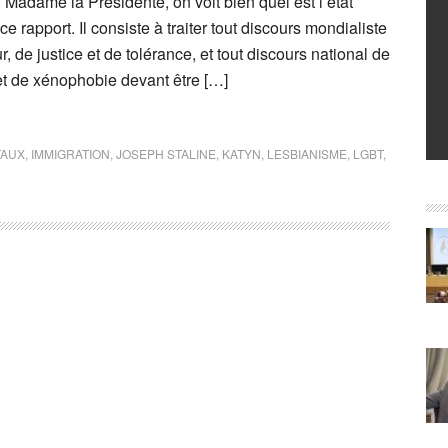
Madame la Présidente, on voit bien quel est l’état
ce rapport. Il consiste à traiter tout discours mondialiste
, de justice et de tolérance, et tout discours national de
et de xénophobie devant être […]
TAUX
,
IMMIGRATION
,
JOSEPH STALINE
,
KATYN
,
LESBIANISME
,
LGBT
,