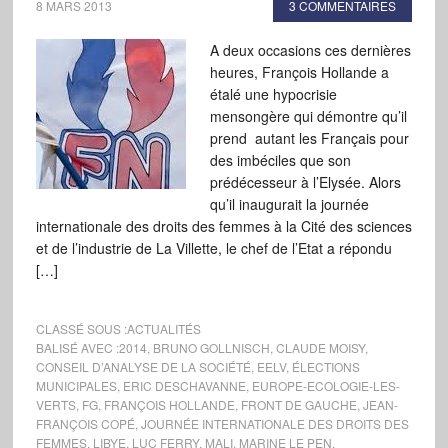
8 MARS 2013
3 COMMENTAIRES
A deux occasions ces dernières
heures, François Hollande a
étalé une hypocrisie
mensongère qui démontre qu’il
prend autant les Français pour
des imbéciles que son
prédécesseur à l’Elysée. Alors
qu’il inaugurait la journée
internationale des droits des femmes à la Cité des sciences
et de l’industrie de La Villette, le chef de l’Etat a répondu
[…]
CLASSÉ SOUS :
ACTUALITÉS
BALISÉ AVEC :
2014
,
BRUNO GOLLNISCH
,
CLAUDE MOISY
,
CONSEIL D’ANALYSE DE LA SOCIÉTÉ
,
EELV
,
ÉLECTIONS
MUNICIPALES
,
ERIC DESCHAVANNE
,
EUROPE-ECOLOGIE-LES-
VERTS
,
FG
,
FRANÇOIS HOLLANDE
,
FRONT DE GAUCHE
,
JEAN-
FRANÇOIS COPÉ
,
JOURNÉE INTERNATIONALE DES DROITS DES
FEMMES
,
LIBYE
,
LUC FERRY
,
MALI
,
MARINE LE PEN
,