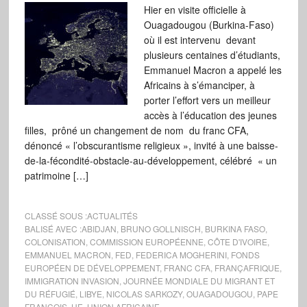
Hier en visite officielle à
Ouagadougou (Burkina-Faso)
où il est intervenu devant
plusieurs centaines d’étudiants,
Emmanuel Macron a appelé les
Africains à s’émanciper, à
porter l’effort vers un meilleur
accès à l’éducation des jeunes
filles, prôné un changement de nom du franc CFA,
dénoncé « l’obscurantisme religieux », invité à une baisse-
de-la-fécondité-obstacle-au-développement, célébré « un
patrimoine […]
CLASSÉ SOUS :
ACTUALITÉS
BALISÉ AVEC :
ABIDJAN
,
BRUNO GOLLNISCH
,
BURKINA FASO
,
COLONISATION
,
COMMISSION EUROPÉENNE
,
CÔTE D'IVOIRE
,
EMMANUEL MACRON
,
FED
,
FEDERICA MOGHERINI
,
FONDS
EUROPÉEN DE DÉVELOPPEMENT
,
FRANC CFA
,
FRANÇAFRIQUE
,
IMMIGRATION INVASION
,
JOURNÉE MONDIALE DU MIGRANT ET
DU RÉFUGIÉ
,
LIBYE
,
NICOLAS SARKOZY
,
OUAGADOUGOU
,
PAPE
FRANÇOIS
,
UE
,
UNION AFRICAINE