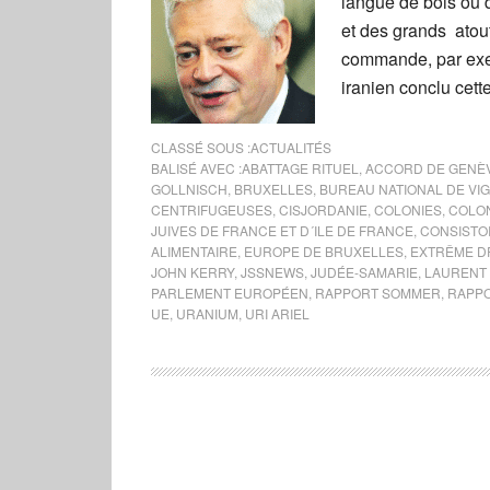
langue de bois ou 
et des grands atout
commande, par exemp
iranien conclu cett
CLASSÉ SOUS :
ACTUALITÉS
BALISÉ AVEC :
ABATTAGE RITUEL
,
ACCORD DE GENÈ
GOLLNISCH
,
BRUXELLES
,
BUREAU NATIONAL DE VIG
CENTRIFUGEUSES
,
CISJORDANIE
,
COLONIES
,
COLON
JUIVES DE FRANCE ET D´ILE DE FRANCE
,
CONSISTOI
ALIMENTAIRE
,
EUROPE DE BRUXELLES
,
EXTRÊME D
JOHN KERRY
,
JSSNEWS
,
JUDÉE-SAMARIE
,
LAURENT 
PARLEMENT EUROPÉEN
,
RAPPORT SOMMER
,
RAPPO
UE
,
URANIUM
,
URI ARIEL