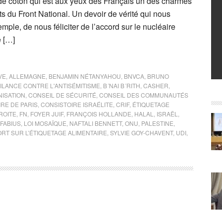
de coton qui est aux yeux des Français un des charmes
s du Front National. Un devoir de vérité qui nous
le, de nous féliciter de l’accord sur le nucléaire
e […]
VE
,
ALLEMAGNE
,
BENJAMIN NÉTANYAHOU
,
BNVCA
,
BRUNO
ILANCE CONTRE L'ANTISÉMITISME
,
B´NAI B´RITH
,
CASHER
,
ISATION
,
CONSEIL DE SÉCURITÉ
,
CONSEIL DES COMMUNAUTÉS
RE DE PARIS
,
CONSISTOIRE ISRAÉLITE
,
CRIF
,
ÉTIQUETAGE
ROITE
,
FN
,
FOYER JUIF
,
FRANÇOIS HOLLANDE
,
HALAL
,
ISRAËL
,
FABIUS
,
LOI MOSAÏQUE
,
NAFTALI BENNETT
,
ONU
,
PALESTINE
,
RT SUR L’ÉTIQUETAGE ALIMENTAIRE
,
SYLVIE GOY-CHAVENT
,
UDI
,