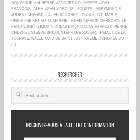
GONZAGUE MALHERBE
,
JACQUES COLOMBIER
,
JEAN-
FRANÇOIS JALKH
,
JEAN-MARC DE LACOSTE-LAREYMONDIE
,
JULIEN LANGARD
,
JULIEN SANCHEZ
,
LOUIS ALIOT.
,
MARIE-
CHRISTINE ARNAUTU
,
MARINE LE PEN
,
MARION MARÉCHAL-LE
PEN ANDREÏ KLIMOV
,
NICOLAS BAY
,
NICOLAS SARKOZY
,
PIERRE
CHEYNET
,
STEEVE BRIOIS
,
STÉPHANE RAVIER
,
THIBAUT DE LA
TOCNAYE
,
WALLERAND DE SAINT JUST
,
XVÈME CONGRÈS DU
FN
RECHERCHER
INSCRIVEZ-VOUS À LA LETTRE D’INFORMATION