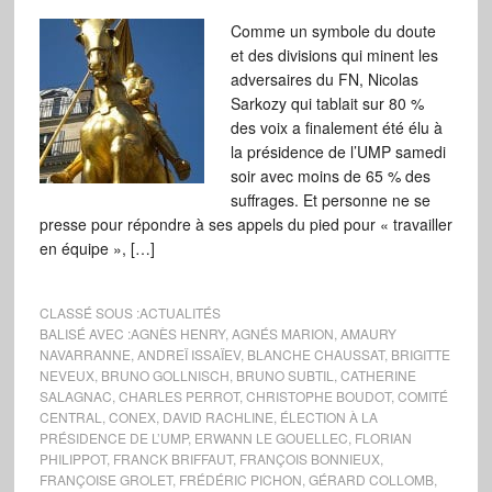
Comme un symbole du doute
et des divisions qui minent les
adversaires du FN, Nicolas
Sarkozy qui tablait sur 80 %
des voix a finalement été élu à
la présidence de l’UMP samedi
soir avec moins de 65 % des
suffrages. Et personne ne se
presse pour répondre à ses appels du pied pour « travailler
en équipe », […]
CLASSÉ SOUS :
ACTUALITÉS
BALISÉ AVEC :
AGNÈS HENRY
,
AGNÉS MARION
,
AMAURY
NAVARRANNE
,
ANDREÏ ISSAÏEV
,
BLANCHE CHAUSSAT
,
BRIGITTE
NEVEUX
,
BRUNO GOLLNISCH
,
BRUNO SUBTIL
,
CATHERINE
SALAGNAC
,
CHARLES PERROT
,
CHRISTOPHE BOUDOT
,
COMITÉ
CENTRAL
,
CONEX
,
DAVID RACHLINE
,
ÉLECTION À LA
PRÉSIDENCE DE L’UMP
,
ERWANN LE GOUELLEC
,
FLORIAN
PHILIPPOT
,
FRANCK BRIFFAUT
,
FRANÇOIS BONNIEUX
,
FRANÇOISE GROLET
,
FRÉDÉRIC PICHON
,
GÉRARD COLLOMB
,