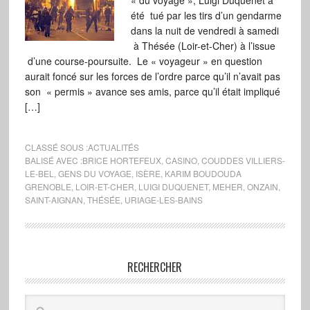
« du voyage », Luigi Duquenet a
été tué par les tirs d’un gendarme
dans la nuit de vendredi à samedi
à Thésée (Loir-et-Cher) à l’issue
d’une course-poursuite. Le « voyageur » en question
aurait foncé sur les forces de l’ordre parce qu’il n’avait pas
son « permis » avance ses amis, parce qu’il était impliqué
[…]
CLASSÉ SOUS :
ACTUALITÉS
BALISÉ AVEC :
BRICE HORTEFEUX
,
CASINO
,
COUDDES VILLIERS-
LE-BEL
,
GENS DU VOYAGE
,
ISÈRE
,
KARIM BOUDOUDA
GRENOBLE
,
LOIR-ET-CHER
,
LUIGI DUQUENET
,
MEHER
,
ONZAIN
,
SAINT-AIGNAN
,
THÉSÉE
,
URIAGE-LES-BAINS
RECHERCHER