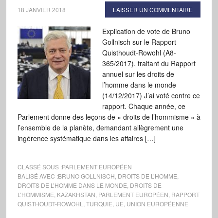
18 JANVIER 2018
LAISSER UN COMMENTAIRE
Explication de vote de Bruno
Gollnisch sur le Rapport
Quisthoudt-Rowohl (A8-
365/2017), traitant du Rapport
annuel sur les droits de
l’homme dans le monde
(14/12/2017) J’ai voté contre ce
rapport. Chaque année, ce
Parlement donne des leçons de « droits de l’hommisme » à
l’ensemble de la planète, demandant allègrement une
ingérence systématique dans les affaires […]
CLASSÉ SOUS :
PARLEMENT EUROPÉEN
BALISÉ AVEC :
BRUNO GOLLNISCH
,
DROITS DE L’HOMME
,
DROITS DE L’HOMME DANS LE MONDE
,
DROITS DE
L’HOMMISME
,
KAZAKHSTAN
,
PARLEMENT EUROPÉEN
,
RAPPORT
QUISTHOUDT-ROWOHL
,
TURQUIE
,
UE
,
UNION EUROPÉENNE