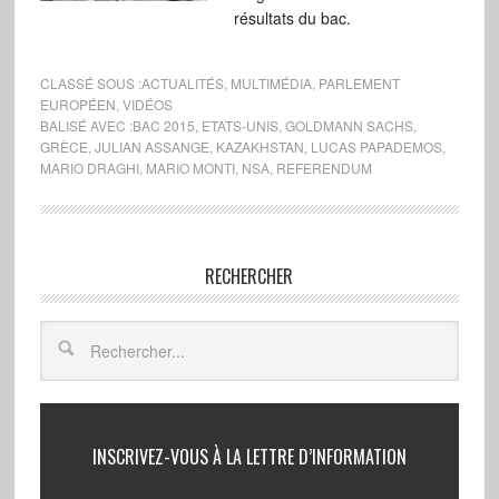
résultats du bac.
CLASSÉ SOUS :
ACTUALITÉS
,
MULTIMÉDIA
,
PARLEMENT
EUROPÉEN
,
VIDÉOS
BALISÉ AVEC :
BAC 2015
,
ETATS-UNIS
,
GOLDMANN SACHS
,
GRÈCE
,
JULIAN ASSANGE
,
KAZAKHSTAN
,
LUCAS PAPADEMOS
,
MARIO DRAGHI
,
MARIO MONTI
,
NSA
,
REFERENDUM
RECHERCHER
INSCRIVEZ-VOUS À LA LETTRE D’INFORMATION