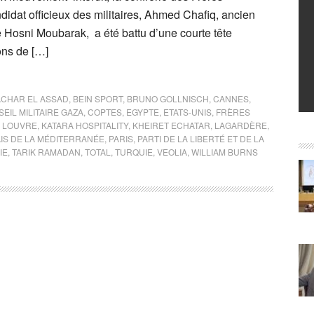
idat officieux des militaires, Ahmed Chafiq, ancien
e Hosni Moubarak, a été battu d’une courte tête
ions de […]
ACHAR EL ASSAD
,
BEIN SPORT
,
BRUNO GOLLNISCH
,
CANNES
,
EIL MILITAIRE GAZA
,
COPTES
,
EGYPTE
,
ETATS-UNIS
,
FRÈRES
 LOUVRE
,
KATARA HOSPITALITY
,
KHEIRET ECHATAR
,
LAGARDÈRE
,
IS DE LA MÉDITERRANÉE
,
PARIS
,
PARTI DE LA LIBERTÉ ET DE LA
IE
,
TARIK RAMADAN
,
TOTAL
,
TURQUIE
,
VEOLIA
,
WILLIAM BURNS