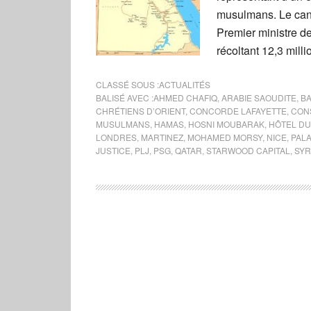
musulmans. Le cand
Premier ministre d
récoltant 12,3 mill
CLASSÉ SOUS :
ACTUALITÉS
BALISÉ AVEC :
AHMED CHAFIQ
,
ARABIE SAOUDITE
,
B
CHRÉTIENS D’ORIENT
,
CONCORDE LAFAYETTE
,
CONS
MUSULMANS
,
HAMAS
,
HOSNI MOUBARAK
,
HÔTEL DU
LONDRES
,
MARTINEZ
,
MOHAMED MORSY
,
NICE
,
PALA
JUSTICE
,
PLJ
,
PSG
,
QATAR
,
STARWOOD CAPITAL
,
SYR