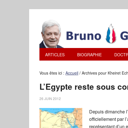
ARTICLES
BIOGRAPHIE
DOCTR
Vous êtes ici :
Accueil
/
Archives pour Kheiret Ec
L’Egypte reste sous co
26 JUIN 2012
Depuis dimanche l’
officiellement par
représentant d’un e