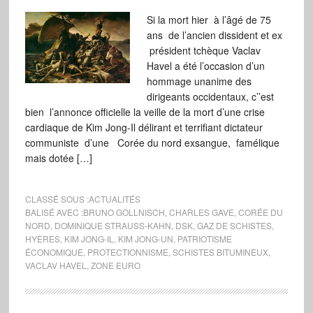
Si la mort hier à l’âgé de 75
ans de l’ancien dissident et ex
président tchèque Vaclav
Havel a été l’occasion d’un
hommage unanime des
dirigeants occidentaux, c’’est
bien l’annonce officielle la veille de la mort d’une crise
cardiaque de Kim Jong-Il délirant et terrifiant dictateur
communiste d’une Corée du nord exsangue, famélique
mais dotée […]
CLASSÉ SOUS :
ACTUALITÉS
BALISÉ AVEC :
BRUNO GOLLNISCH
,
CHARLES GAVE
,
CORÉE DU
NORD
,
DOMINIQUE STRAUSS-KAHN
,
DSK
,
GAZ DE SCHISTES
,
HYÈRES
,
KIM JONG-IL
,
KIM JONG-UN
,
PATRIOTISME
ÉCONOMIQUE
,
PROTECTIONNISME
,
SCHISTES BITUMINEUX
,
VACLAV HAVEL
,
ZONE EURO