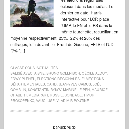
les élections régionales
éclosent dans les médias. Le
dernier en date, Harris
Interactive pour LCP, place
l’UMP, le FN et le PS dans la
même fourchette, recueillant en
moyenne respectivement 25%, 22% et 20% des
suffrages, loin devant le Front de Gauche, EELV et l’UDI
(7% […]
CLASSÉ SOUS :
ACTUALITÉS
BALISÉ AVEC :
AISNE
,
BRUNO GOLLNISCH
,
CÉCILE ALDUY
,
EDWY PLENEL
,
ÉLECTIONS RÉGIONALES
,
ÉLMECTIONS
DÉPARTEMENTALES
,
GARD
,
JEAN-YVES CAMUS
,
JOËL
GOMBLIN
,
KONSTANTIN RYKOV
,
MARINE LE PEN
,
MAURICE
CHABERT
,
MEDIAPART
,
RUSSIE
,
SONDAGE
,
TIMUR
PROKOPENKO
,
VAUCLUSE
,
VLADIMIR POUTINE
RECHERCHER