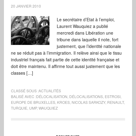
20 JANVIER 2010
Le secrétaire d’Etat à l’emploi,
Laurent Wauquiez a publié
mercredi dans Libération une
tribune dans laquelle il note, fort
justement, que l’identité nationale
ne se réduit pas à l’immigration. Il relève ainsi que le tissu
industriel français fait partie de cette identité française et
doit être maintenu. Il affirme tout aussi justement que les
classes […]
CLASSÉ SOUS :
ACTUALITÉS
BALISÉ AVEC :
DÉLOCALISATION
,
DÉLOCALISATIONS
,
ESTROSI
,
EUROPE DE BRUXELLES
,
KROES
,
NICOLAS SARKOZY
,
RENAULT
,
TURQUIE
,
UMP
,
WAUQUIEZ