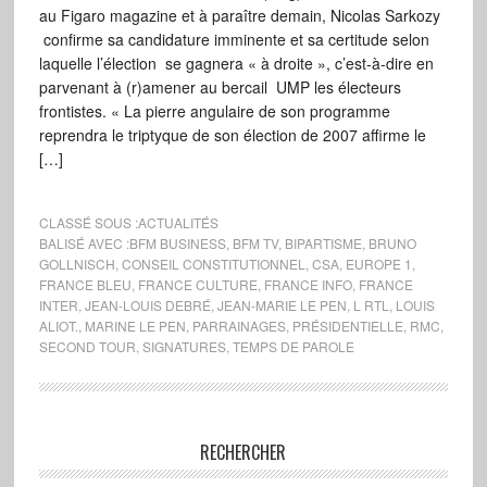
au Figaro magazine et à paraître demain, Nicolas Sarkozy
confirme sa candidature imminente et sa certitude selon
laquelle l’élection se gagnera « à droite », c’est-à-dire en
parvenant à (r)amener au bercail UMP les électeurs
frontistes. « La pierre angulaire de son programme
reprendra le triptyque de son élection de 2007 affirme le
[…]
CLASSÉ SOUS :
ACTUALITÉS
BALISÉ AVEC :
BFM BUSINESS
,
BFM TV
,
BIPARTISME
,
BRUNO
GOLLNISCH
,
CONSEIL CONSTITUTIONNEL
,
CSA
,
EUROPE 1
,
FRANCE BLEU
,
FRANCE CULTURE
,
FRANCE INFO
,
FRANCE
INTER
,
JEAN-LOUIS DEBRÉ
,
JEAN-MARIE LE PEN
,
L RTL
,
LOUIS
ALIOT.
,
MARINE LE PEN
,
PARRAINAGES
,
PRÉSIDENTIELLE
,
RMC
,
SECOND TOUR
,
SIGNATURES
,
TEMPS DE PAROLE
RECHERCHER