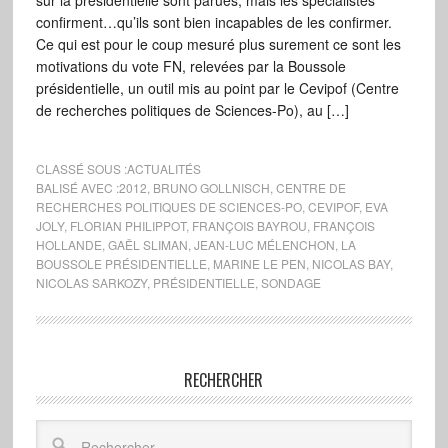
sur la présidentielle sont parues, mais les spécialistes
confirment…qu’ils sont bien incapables de les confirmer.
Ce qui est pour le coup mesuré plus surement ce sont les
motivations du vote FN, relevées par la Boussole
présidentielle, un outil mis au point par le Cevipof (Centre
de recherches politiques de Sciences-Po), au […]
CLASSÉ SOUS :
ACTUALITÉS
BALISÉ AVEC :
2012
,
BRUNO GOLLNISCH
,
CENTRE DE
RECHERCHES POLITIQUES DE SCIENCES-PO
,
CEVIPOF
,
EVA
JOLY
,
FLORIAN PHILIPPOT
,
FRANÇOIS BAYROU
,
FRANÇOIS
HOLLANDE
,
GAËL SLIMAN
,
JEAN-LUC MÉLENCHON
,
LA
BOUSSOLE PRÉSIDENTIELLE
,
MARINE LE PEN
,
NICOLAS BAY
,
NICOLAS SARKOZY
,
PRÉSIDENTIELLE
,
SONDAGE
RECHERCHER