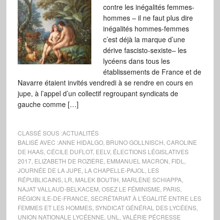
contre les inégalités femmes-
hommes – il ne faut plus dire
inégalités hommes-femmes
c’est déjà la marque d’une
dérive fascisto-sexiste– les
lycéens dans tous les
établissements de France et de
Navarre étaient invités vendredi à se rendre en cours en
jupe, à l’appel d’un collectif regroupant syndicats de
gauche comme […]
CLASSÉ SOUS :
ACTUALITÉS
BALISÉ AVEC :
ANNE HIDALGO
,
BRUNO GOLLNISCH
,
CAROLINE
DE HAAS
,
CÉCILE DUFLOT
,
EELV
,
ÉLECTIONS LÉGISLATIVES
2017
,
ELIZABETH DE ROZIÈRE
,
EMMANUEL MACRON
,
FIDL
,
JOURNÉE DE LA JUPE
,
LA CHAPELLE-PAJOL
,
LES
RÉPUBLICAINS
,
LR
,
MALEK BOUTIH
,
MARLÈNE SCHIAPPA
,
NAJAT VALLAUD-BELKACEM
,
OSEZ LE FÉMINISME
,
PARIS
,
RÉGION ILE-DE-FRANCE
,
SECRÉTARIAT À L'ÉGALITÉ ENTRE LES
FEMMES ET LES HOMMES
,
SYNDICAT GÉNÉRAL DES LYCÉENS
,
UNION NATIONALE LYCÉENNE
,
UNL
,
VALÉRIE PÉCRESSE