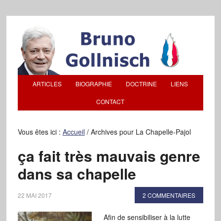
ARTICLES
BIOGRAPHIE
DOCTRINE
LIENS
CONTACT
Vous êtes ici :
Accueil
/
Archives pour La Chapelle-Pajol
ça fait très mauvais genre
dans sa chapelle
22 MAI 2017
2 COMMENTAIRES
Afin de sensibiliser à la lutte