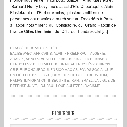
monde nous envie, Paul-Loup Sulitzer, Arno Klarsfeld et
Bernard-Henry Levy, mais aussi d’Elie Chouraqui, d’Alain
Finkiekraut et d’Enrico Macias, plusieurs milliers de
personnes ont manifesté mardi soir au Trocadéro à Paris
à l’appel notamment du Consistoire, du Grand Rabbin de
France Gilles Bernheim, du Crif, du Fonds social […]
CLASSÉ SOUS :
ACTUALITÉS
BALISÉ AVEC :
AFRICAINS
,
ALAIN FINKIELKRAUT
,
ALGÉRIE
,
ARABES
,
ARNO KLARSFELD
,
ARNO KLARSFELD BERNARD-
HENRY LEVY
,
BELLEVILLE
,
BERNARD-HENRY LÉVY
,
CHINOIS
,
CRIF
,
ELIE CHOURAQUI
,
ENRICO MACIAS
,
FONDS SOCIAL JUIF
UNIFIÉ
,
FOOTBALL
,
FSJU
,
GILAT SHALIT
,
GILLES BERNHEIM
,
HAMAS
,
IMMIGRATION
,
INSÉCURITÉ
,
IRAN
,
ISRAËL
,
LA LIGUE DE
DÉFENSE JUIVE
,
LDJ
,
PAUL-LOUP SULITZER
,
RACISME
RECHERCHER