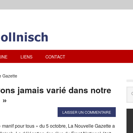
INE
LIENS
CONTACT
e Gazette
vons jamais varié dans notre
 »
LAISSER UN COMMENTAIRE
« manif pour tous » du 5 octobre, La Nouvelle Gazette a