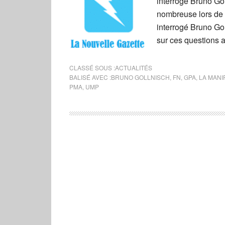
interrogé Bruno Gol
nombreuse lors de 
interrogé Bruno Go
sur ces questions a
CLASSÉ SOUS :
ACTUALITÉS
BALISÉ AVEC :
BRUNO GOLLNISCH
,
FN
,
GPA
,
LA MANI
PMA
,
UMP