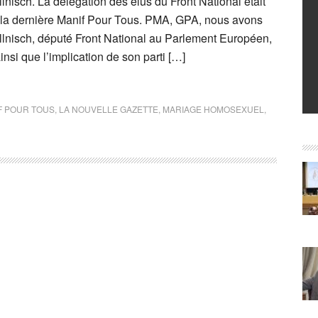
lnisch. La délégation des élus du Front National était
la dernière Manif Pour Tous. PMA, GPA, nous avons
llnisch, député Front National au Parlement Européen,
insi que l’implication de son parti […]
F POUR TOUS
,
LA NOUVELLE GAZETTE
,
MARIAGE HOMOSEXUEL
,