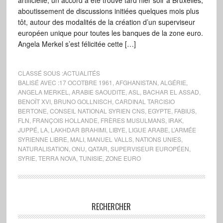
artificielle, un accord a été trouvé tard hier soir à Bruxelles,
aboutissement de discussions initiées quelques mois plus
tôt, autour des modalités de la création d’un superviseur
européen unique pour toutes les banques de la zone euro.
Angela Merkel s’est félicitée cette […]
CLASSÉ SOUS :
ACTUALITÉS
BALISÉ AVEC :
17 OCOTBRE 1961
,
AFGHANISTAN
,
ALGÉRIE
,
ANGELA MERKEL
,
ARABIE SAOUDITE
,
ASL
,
BACHAR EL ASSAD
,
BENOÎT XVI
,
BRUNO GOLLNISCH
,
CARDINAL TARCISIO
BERTONE
,
CONSEIL NATIONAL SYRIEN CNS
,
EGYPTE
,
FABIUS
,
FLN
,
FRANÇOIS HOLLANDE
,
FRÈRES MUSULMANS
,
IRAK
,
JUPPÉ
,
LA
,
LAKHDAR BRAHIMI
,
LIBYE
,
LIGUE ARABE
,
L’ARMÉE
SYRIENNE LIBRE
,
MALI
,
MANUEL VALLS
,
NATIONS UNIES
,
NATURALISATION
,
ONU
,
QATAR
,
SUPERVISEUR EUROPÉEN
,
SYRIE
,
TERRA NOVA
,
TUNISIE
,
ZONE EURO
RECHERCHER