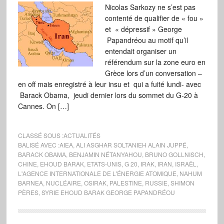
Nicolas Sarkozy ne s’est pas
contenté de qualifier de « fou »
et « dépressif » George
Papandréou au motif qu’il
entendait organiser un
référendum sur la zone euro en
Grèce lors d’un conversation –
en off mais enregistré à leur insu et qui a fuité lundi- avec
Barack Obama, jeudi dernier lors du sommet du G-20 à
Cannes. On […]
CLASSÉ SOUS :
ACTUALITÉS
BALISÉ AVEC :
AIEA
,
ALI ASGHAR SOLTANIEH ALAIN JUPPÉ
,
BARACK OBAMA
,
BENJAMIN NÉTANYAHOU
,
BRUNO GOLLNISCH
,
CHINE
,
EHOUD BARAK
,
ETATS-UNIS
,
G 20
,
IRAK
,
IRAN
,
ISRAËL
,
L'AGENCE INTERNATIONALE DE L'ÉNERGIE ATOMIQUE
,
NAHUM
BARNEA
,
NUCLÉAIRE
,
OSIRAK
,
PALESTINE
,
RUSSIE
,
SHIMON
PÈRES
,
SYRIE EHOUD BARAK GEORGE PAPANDRÉOU