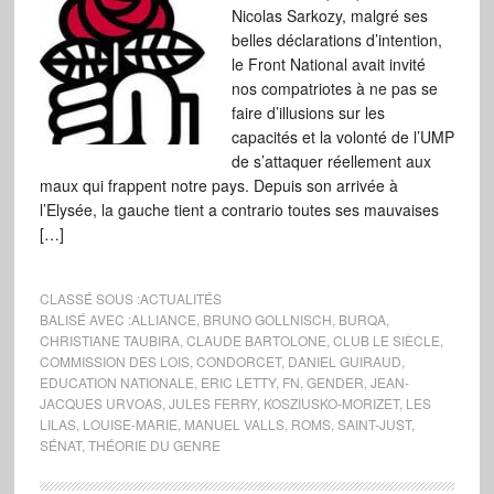
Nicolas Sarkozy, malgré ses
belles déclarations d’intention,
le Front National avait invité
nos compatriotes à ne pas se
faire d’illusions sur les
capacités et la volonté de l’UMP
de s’attaquer réellement aux
maux qui frappent notre pays. Depuis son arrivée à
l’Elysée, la gauche tient a contrario toutes ses mauvaises
[…]
CLASSÉ SOUS :
ACTUALITÉS
BALISÉ AVEC :
ALLIANCE
,
BRUNO GOLLNISCH
,
BURQA
,
CHRISTIANE TAUBIRA
,
CLAUDE BARTOLONE
,
CLUB LE SIÈCLE
,
COMMISSION DES LOIS
,
CONDORCET
,
DANIEL GUIRAUD
,
EDUCATION NATIONALE
,
ERIC LETTY
,
FN
,
GENDER
,
JEAN-
JACQUES URVOAS
,
JULES FERRY
,
KOSZIUSKO-MORIZET
,
LES
LILAS
,
LOUISE-MARIE
,
MANUEL VALLS
,
ROMS
,
SAINT-JUST
,
SÉNAT
,
THÉORIE DU GENRE