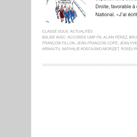
Droite, favorable à
National. »J’ai écr
CLASSÉ SOUS :
ACTUALITÉS
BALISÉ AVEC :
ACCORDS UMP-FN
,
ALAIN PÉREZ
,
BRU
FRANÇOIS FILLON
,
JEAN-FRANÇOIS COPÉ
,
JEAN-YV
ARNAUTU
,
NATHALIE KOSCIUSKO-MORIZET
,
ROSELY